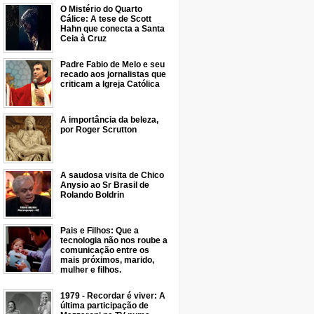
O Mistério do Quarto
Cálice: A tese de Scott
Hahn que conecta a Santa
Ceia à Cruz
Padre Fabio de Melo e seu
recado aos jornalistas que
criticam a Igreja Católica
A importância da beleza,
por Roger Scrutton
A saudosa visita de Chico
Anysio ao Sr Brasil de
Rolando Boldrin
Pais e Filhos: Que a
tecnologia não nos roube a
comunicação entre os
mais próximos, marido,
mulher e filhos.
1979 - Recordar é viver: A
última participação de