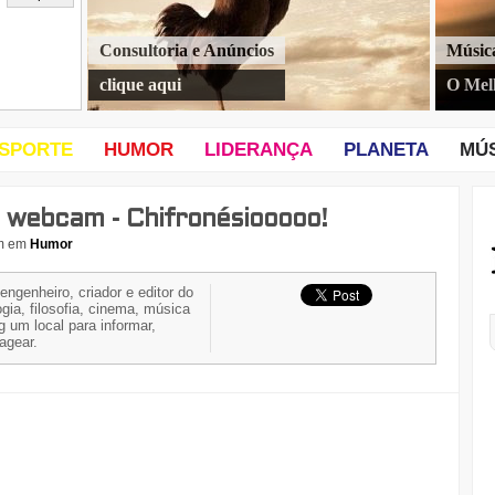
Consultoria e Anúncios
Músic
clique aqui
O Mel
SPORTE
HUMOR
LIDERANÇA
PLANETA
MÚ
a webcam - Chifronésiooooo!
m
em
Humor
 engenheiro, criador e editor do
gia, filosofia, cinema, música
g um local para informar,
nagear.