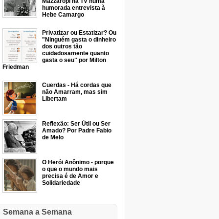
Mazzaropi na TV numa
humorada entrevista à
Hebe Camargo
Privatizar ou Estatizar? Ou
"Ninguém gasta o dinheiro
dos outros tão
cuidadosamente quanto
gasta o seu" por Milton
Friedman
Cuerdas - Há cordas que
não Amarram, mas sim
Libertam
Reflexão: Ser Útil ou Ser
Amado? Por Padre Fabio
de Melo
O Herói Anônimo - porque
o que o mundo mais
precisa é de Amor e
Solidariedade
Semana a Semana