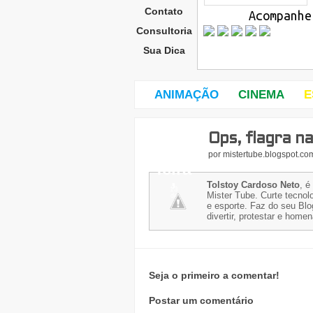
Contato
Acompanhe
Consultoria
Sua Dica
ANIMAÇÃO
CINEMA
E
Ops, flagra n
terç
a-
por
mistertube.blogspot.co
feira
,
Tolstoy Cardoso Neto
, é
13
Mister Tube. Curte tecnolo
de
e esporte. Faz do seu Blo
divertir, protestar e home
Seja o primeiro a comentar!
Postar um comentário