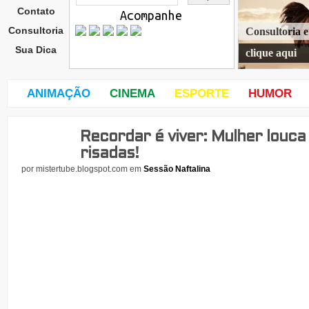
Contato
Acompanhe
Consultoria
Consultoria 
Sua Dica
clique aqui
ANIMAÇÃO
CINEMA
ESPORTE
HUMOR
Recordar é viver: Mulher louca
dom
ingo
risadas!
,
por
mistertube.blogspot.com
em
Sessão Naftalina
19
de