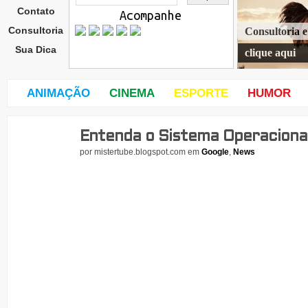
Contato
Acompanhe
Consultoria
Consultoria 
Sua Dica
clique aqui
ANIMAÇÃO
CINEMA
ESPORTE
HUMOR
Entenda o Sistema Operaciona
sext
a-
por
mistertube.blogspot.com
em
Google
,
News
feira
,
20
de