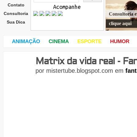
Contato
Acompanhe
Consultoria
Consultoria 
Sua Dica
clique aqui
ANIMAÇÃO
CINEMA
ESPORTE
HUMOR
Matrix da vida real - Fa
terç
a-
por
mistertube.blogspot.com
em
fant
feira
,
26
de