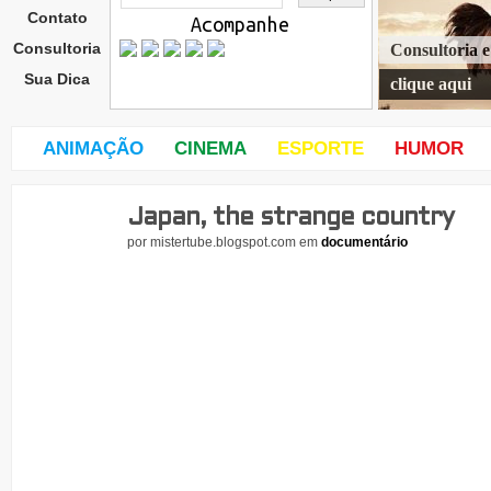
Contato
Acompanhe
Consultoria
Consultoria 
Sua Dica
clique aqui
ANIMAÇÃO
CINEMA
ESPORTE
HUMOR
Japan, the strange country
sext
a-
por
mistertube.blogspot.com
em
documentário
feira
,
26
de