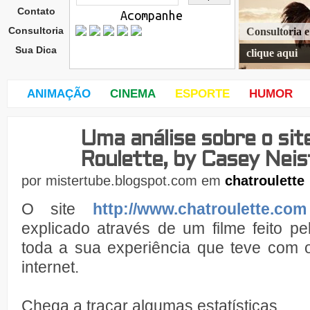
Contato
Acompanhe
Consultoria
Consultoria 
Sua Dica
clique aqui
ANIMAÇÃO
CINEMA
ESPORTE
HUMOR
Uma análise sobre o sit
sext
a-
Roulette, by Casey Neis
feira
,
por
mistertube.blogspot.com
em
chatroulette
12
de
O site
http://www.chatroulette.com
explicado através de um filme feito p
toda a sua experiência que teve com 
internet.
Chega a traçar algumas estatísticas.