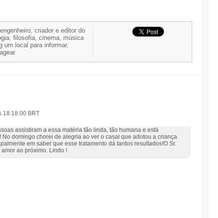
 engenheiro, criador e editor do
gia, filosofia, cinema, música
g um local para informar,
nagear.
às 18:18:00 BRT
oas assistiram a essa matéria tão linda, tão humana e está
! No domingo chorei de alegria ao ver o casal que adotou a criança
ipalmente em saber que esse tratamento dá tantos resultados!O Sr.
 amor ao próximo. Lindo !