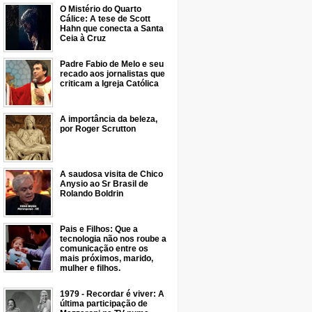
O Mistério do Quarto
Cálice: A tese de Scott
Hahn que conecta a Santa
Ceia à Cruz
Padre Fabio de Melo e seu
recado aos jornalistas que
criticam a Igreja Católica
A importância da beleza,
por Roger Scrutton
A saudosa visita de Chico
Anysio ao Sr Brasil de
Rolando Boldrin
Pais e Filhos: Que a
tecnologia não nos roube a
comunicação entre os
mais próximos, marido,
mulher e filhos.
1979 - Recordar é viver: A
última participação de