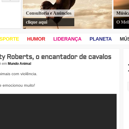
Consultoria e Anúncios
Músic
clique aqui
O Mel
SPORTE
HUMOR
LIDERANÇA
PLANETA
MÚ
y Roberts, o encantador de cavalos
m
em
Mundo Animal
imais com violência.
e emocionou muito!