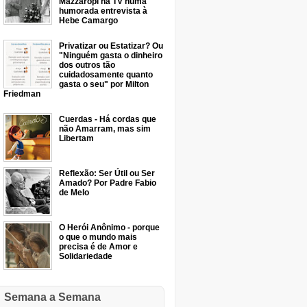
Mazzaropi na TV numa
humorada entrevista à
Hebe Camargo
Privatizar ou Estatizar? Ou
"Ninguém gasta o dinheiro
dos outros tão
cuidadosamente quanto
gasta o seu" por Milton
Friedman
Cuerdas - Há cordas que
não Amarram, mas sim
Libertam
Reflexão: Ser Útil ou Ser
Amado? Por Padre Fabio
de Melo
O Herói Anônimo - porque
o que o mundo mais
precisa é de Amor e
Solidariedade
Semana a Semana