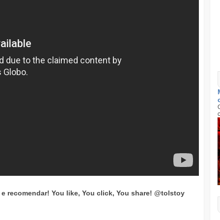
ar e recomendar!
You like, You click, You share!
@tolstoy