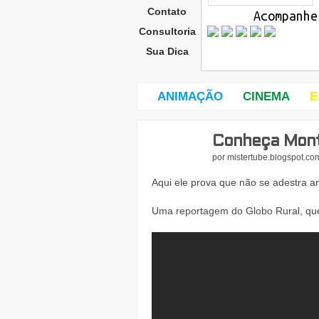
Contato
Acompanhe
Consultoria
Sua Dica
ANIMAÇÃO
CINEMA
E
Conheça Mont
seg
und
por
mistertube.blogspot.co
a-
feira
Aqui ele prova que não se adestra an
,
17
Uma reportagem do Globo Rural, qu
de