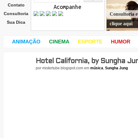
Contato
Acompanhe
Consultoria
Consultoria 
Sua Dica
clique aqui
ANIMAÇÃO
CINEMA
ESPORTE
HUMOR
Hotel California, by Sungha Ju
dom
ingo
por
mistertube.blogspot.com
em
música
,
Sungha Jung
,
23
de