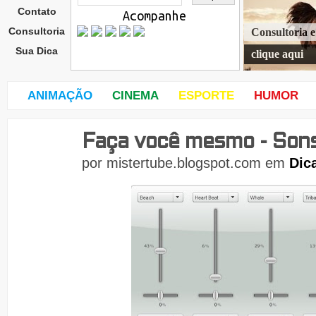
Contato
Acompanhe
Consultoria
Consultoria 
Sua Dica
clique aqui
ANIMAÇÃO
CINEMA
ESPORTE
HUMOR
Faça você mesmo - Son
quin
ta-
por
mistertube.blogspot.com
em
Dic
feira
,
26
de