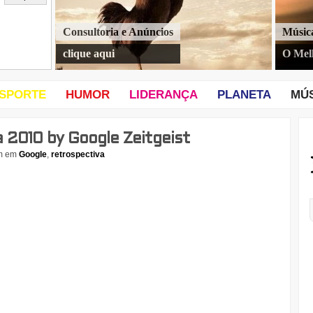
Consultoria e Anúncios
Músic
clique aqui
O Mel
SPORTE
HUMOR
LIDERANÇA
PLANETA
MÚ
 2010 by Google Zeitgeist
m
em
Google
,
retrospectiva