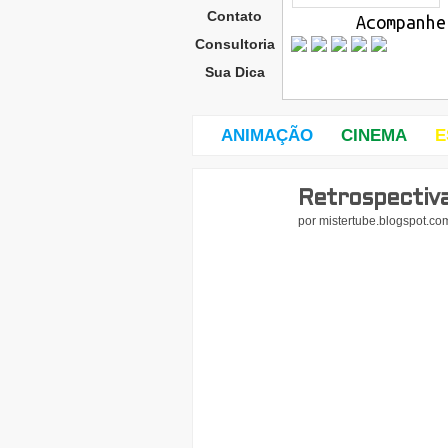
Contato
Acompanhe
Consultoria
Sua Dica
ANIMAÇÃO
CINEMA
E
Retrospectiva
sext
a-
por
mistertube.blogspot.co
feira
,
10
de