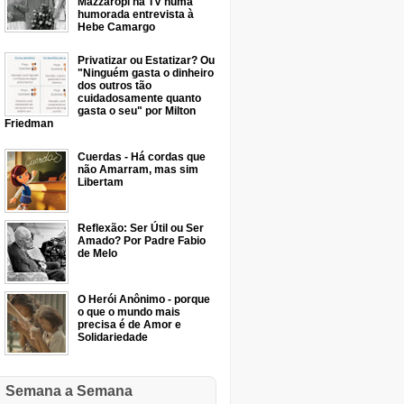
Mazzaropi na TV numa
humorada entrevista à
Hebe Camargo
Privatizar ou Estatizar? Ou
"Ninguém gasta o dinheiro
dos outros tão
cuidadosamente quanto
gasta o seu" por Milton
Friedman
Cuerdas - Há cordas que
não Amarram, mas sim
Libertam
Reflexão: Ser Útil ou Ser
Amado? Por Padre Fabio
de Melo
O Herói Anônimo - porque
o que o mundo mais
precisa é de Amor e
Solidariedade
Semana a Semana