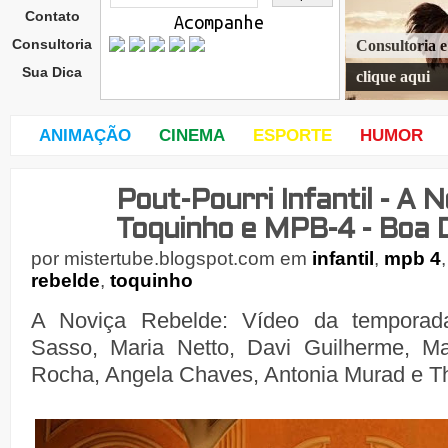
Contato
Acompanhe
Consultoria
Consultoria 
Sua Dica
clique aqui
ANIMAÇÃO
CINEMA
ESPORTE
HUMOR
Pout-Pourri Infantil - A 
quar
ta-
Toquinho e MPB-4 - Boa 
feira
,
por
mistertube.blogspot.com
em
infantil
,
mpb 4
19
rebelde
,
toquinho
de
A Noviça Rebelde: Vídeo da temporad
Sasso, Maria Netto, Davi Guilherme, Ma
Rocha, Angela Chaves, Antonia Murad e 