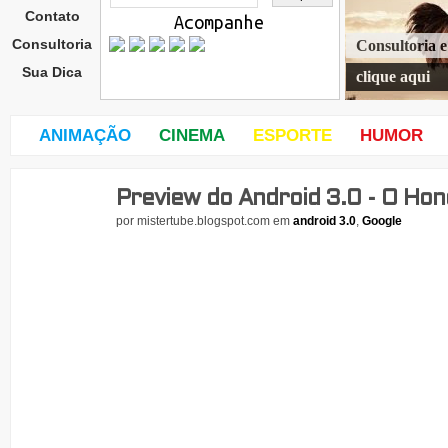
Contato
Acompanhe
Consultoria
Consultoria 
Sua Dica
clique aqui
ANIMAÇÃO
CINEMA
ESPORTE
HUMOR
Preview do Android 3.0 - O Ho
seg
und
por
mistertube.blogspot.com
em
android 3.0
,
Google
a-
feira
,
10
de