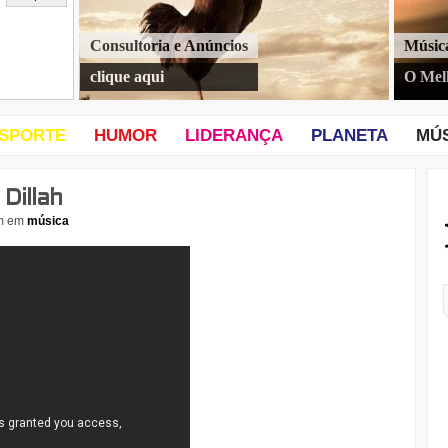
Consultoria e Anúncios
Músic
clique aqui
O Mel
SPORTE
HUMOR
LIDERANÇA
PLANETA
MÚ
Dillah
m
em
música