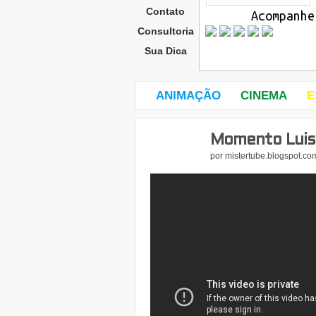
Contato
Acompanhe
Consultoria
Sua Dica
ANIMAÇÃO
CINEMA
E
Momento Luis 
sext
a-
por
mistertube.blogspot.co
feira
,
11
de