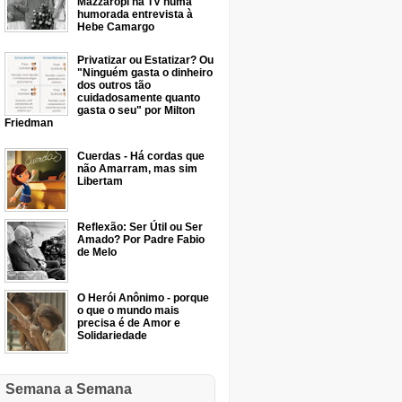
Mazzaropi na TV numa
humorada entrevista à
Hebe Camargo
Privatizar ou Estatizar? Ou
"Ninguém gasta o dinheiro
dos outros tão
cuidadosamente quanto
gasta o seu" por Milton
Friedman
Cuerdas - Há cordas que
não Amarram, mas sim
Libertam
Reflexão: Ser Útil ou Ser
Amado? Por Padre Fabio
de Melo
O Herói Anônimo - porque
o que o mundo mais
precisa é de Amor e
Solidariedade
Semana a Semana