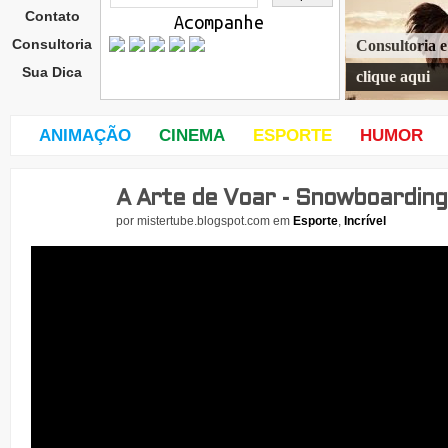
Contato
Acompanhe
Consultoria
Consultoria 
Sua Dica
clique aqui
ANIMAÇÃO
CINEMA
ESPORTE
HUMOR
A Arte de Voar - Snowboarding
sext
a-
por
mistertube.blogspot.com
em
Esporte
,
Incrível
feira
,
4
de