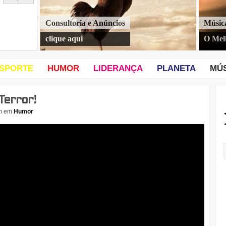
Consultoria e Anúncios
Músic
clique aqui
O Mel
SPORTE
HUMOR
LIDERANÇA
PLANETA
MÚ
Terror!
m
em
Humor