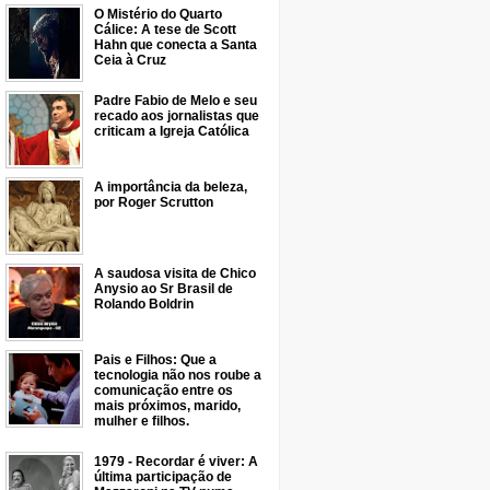
O Mistério do Quarto
Cálice: A tese de Scott
Hahn que conecta a Santa
Ceia à Cruz
Padre Fabio de Melo e seu
recado aos jornalistas que
criticam a Igreja Católica
A importância da beleza,
por Roger Scrutton
A saudosa visita de Chico
Anysio ao Sr Brasil de
Rolando Boldrin
Pais e Filhos: Que a
tecnologia não nos roube a
comunicação entre os
mais próximos, marido,
mulher e filhos.
1979 - Recordar é viver: A
última participação de