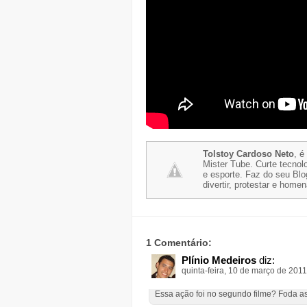
Tolstoy Cardoso Neto
, é
Mister Tube. Curte tecnolo
e esporte. Faz do seu Blo
divertir, protestar e home
1 Comentário:
Plínio Medeiros
diz:
quinta-feira, 10 de março de 201
Essa ação foi no segundo filme? Foda assi