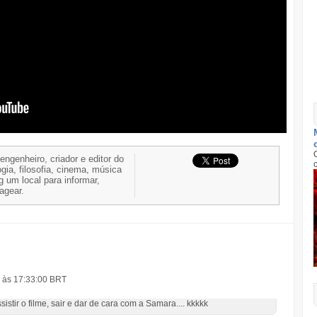
 engenheiro, criador e editor do
gia, filosofia, cinema, música
g um local para informar,
nagear.
1 às 17:33:00 BRT
stir o filme, sair e dar de cara com a Samara.... kkkkk