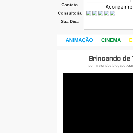
Contato
Acompanhe
Consultoria
Sua Dica
ANIMAÇÃO
CINEMA
E
Brincando de 
quin
ta-
por
mistertube.blogspot.co
feira
,
10
de