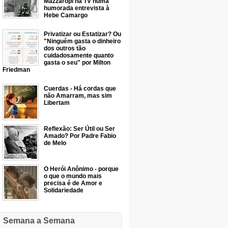
Mazzaropi na TV numa
humorada entrevista à
Hebe Camargo
Privatizar ou Estatizar? Ou
"Ninguém gasta o dinheiro
dos outros tão
cuidadosamente quanto
gasta o seu" por Milton
Friedman
Cuerdas - Há cordas que
não Amarram, mas sim
Libertam
Reflexão: Ser Útil ou Ser
Amado? Por Padre Fabio
de Melo
O Herói Anônimo - porque
o que o mundo mais
precisa é de Amor e
Solidariedade
Semana a Semana