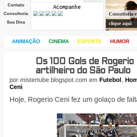
Contato
Acompanhe
Consultoria
Consultoria 
Sua Dica
clique aqui
ANIMAÇÃO
CINEMA
ESPORTE
HUMOR
Os 100 Gols de Rogerio C
dom
ingo
artilheiro do São Paulo
,
27
por
mistertube.blogspot.com
em
Futebol
,
Ho
de
Ceni
Hoje, Rogerio Ceni fez um golaço de fal