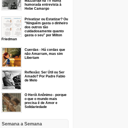
Mazzaropi na TV numa
humorada entrevista à
Hebe Camargo
Privatizar ou Estatizar? Ou
"Ninguém gasta o dinheiro
dos outros tão
cuidadosamente quanto
gasta o seu" por Milton
Friedman
Cuerdas - Há cordas que
não Amarram, mas sim
Libertam
Reflexão: Ser Útil ou Ser
Amado? Por Padre Fabio
de Melo
O Herói Anônimo - porque
o que o mundo mais
precisa é de Amor e
Solidariedade
Semana a Semana