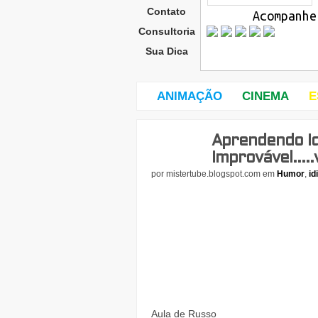
Contato
Acompanhe
Consultoria
Sua Dica
ANIMAÇÃO
CINEMA
E
Aprendendo Id
terç
a-
Improvável.....
feira
por
mistertube.blogspot.com
em
Humor
,
id
,
26
de
Aula de Russo