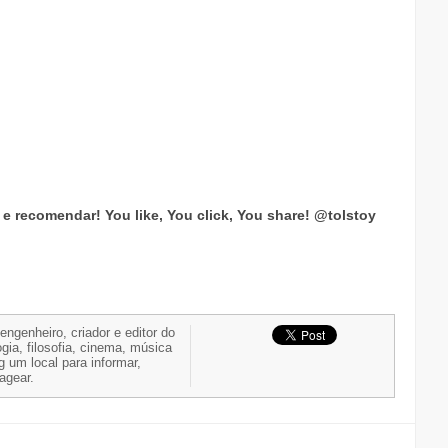
ar e recomendar!
You like, You click, You share!
@tolstoy
 engenheiro, criador e editor do
gia, filosofia, cinema, música
g um local para informar,
nagear.