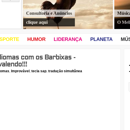
Consultoria e Anúncios
Músic
clique aqui
O Mel
SPORTE
HUMOR
LIDERANÇA
PLANETA
MÚ
iomas com os Barbixas -
valendo!!!
iomas
,
Improvável
,
tecla sap
,
tradução simultânea