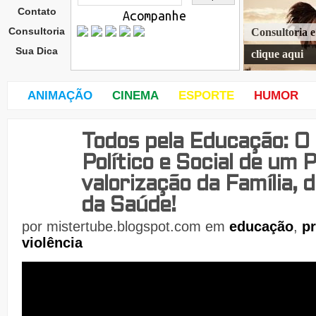
Contato
Acompanhe
Consultoria
Consultoria 
Sua Dica
clique aqui
ANIMAÇÃO
CINEMA
ESPORTE
HUMOR
Todos pela Educação: O
quar
ta-
Político e Social de um 
feira
,
valorização da Família, 
13
de
da Saúde!
por
mistertube.blogspot.com
em
educação
,
pr
violência