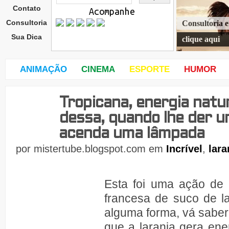
Contato
Acompanhe
Consultoria
Consultoria 
Sua Dica
clique aqui
ANIMAÇÃO
CINEMA
ESPORTE
HUMOR
Tropicana, energia natur
quin
ta-
dessa, quando lhe der u
feira
,
acenda uma lâmpada
21
de
por
mistertube.blogspot.com
em
Incrível
,
lara
Esta foi uma ação de
francesa de suco de l
alguma forma, vá saber
que a laranja gera ene