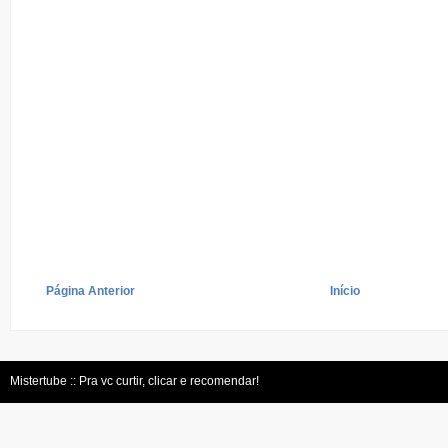
Página Anterior
Início
Mistertube :: Pra vc curtir, clicar e recomendar!