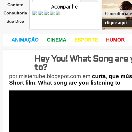
Contato
Acompanhe
Consultoria
Consultoria 
Sua Dica
clique aqui
ANIMAÇÃO
CINEMA
ESPORTE
HUMOR
Hey You! What Song are y
sába
do,
to?
28
de
por
mistertube.blogspot.com
em
curta
,
que mús
Short film
,
What song are you listening to