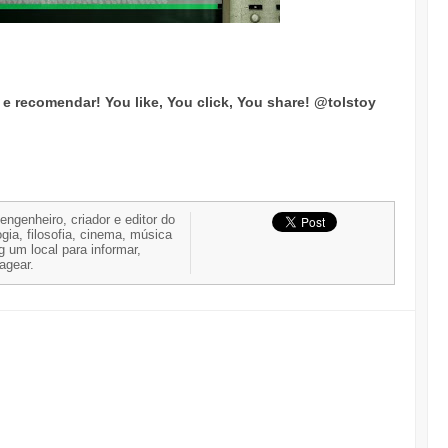
ar e recomendar!
You like, You click, You share!
@tolstoy
 engenheiro, criador e editor do
gia, filosofia, cinema, música
g um local para informar,
nagear.