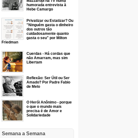
Mazzaropi na TV numa
humorada entrevista à
Hebe Camargo
Privatizar ou Estatizar? Ou
"Ninguém gasta o dinheiro
dos outros tão
cuidadosamente quanto
gasta o seu" por Milton
Friedman
Cuerdas - Há cordas que
não Amarram, mas sim
Libertam
Reflexão: Ser Útil ou Ser
Amado? Por Padre Fabio
de Melo
O Herói Anônimo - porque
o que o mundo mais
precisa é de Amor e
Solidariedade
Semana a Semana