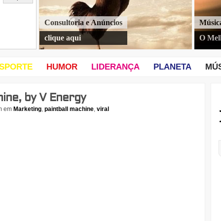
Consultoria e Anúncios
Músic
clique aqui
O Mel
SPORTE
HUMOR
LIDERANÇA
PLANETA
MÚ
hine, by V Energy
m
em
Marketing
,
paintball machine
,
viral