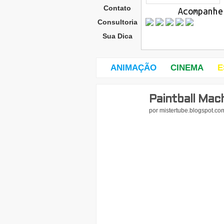
Contato
Acompanhe
Consultoria
Sua Dica
ANIMAÇÃO
CINEMA
E
Paintball Mac
seg
und
por
mistertube.blogspot.co
a-
feira
,
16
de