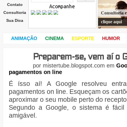
Contato
Acompanhe
Consultoria
Consultoria 
Sua Dica
clique aqui
ANIMAÇÃO
CINEMA
ESPORTE
HUMOR
Preparem-se, vem aí o G
seg
und
por
mistertube.blogspot.com
em
Goo
a-
pagamentos on line
feira
,
30
É ísso aí! A Google resolveu entr
de
pagamentos on line. Esqueçam os cartõ
aproximar o seu mobile perto do receptor
Segundo a Google, o sistema é fácil
amigável.