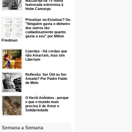
Mazzaropi na TV numa
humorada entrevista à
Hebe Camargo
Privatizar ou Estatizar? Ou
"Ninguém gasta o dinheiro
dos outros tão
cuidadosamente quanto
gasta o seu" por Milton
Friedman
Cuerdas - Há cordas que
não Amarram, mas sim
Libertam
Reflexão: Ser Útil ou Ser
Amado? Por Padre Fabio
de Melo
O Herói Anônimo - porque
o que o mundo mais
precisa é de Amor e
Solidariedade
Semana a Semana