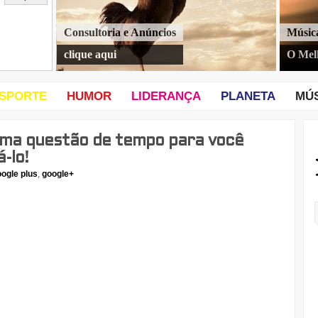
Consultoria e Anúncios
Músic
clique aqui
O Mel
SPORTE
HUMOR
LIDERANÇA
PLANETA
MÚ
uma questão de tempo para você
-lo!
ogle plus
,
google+