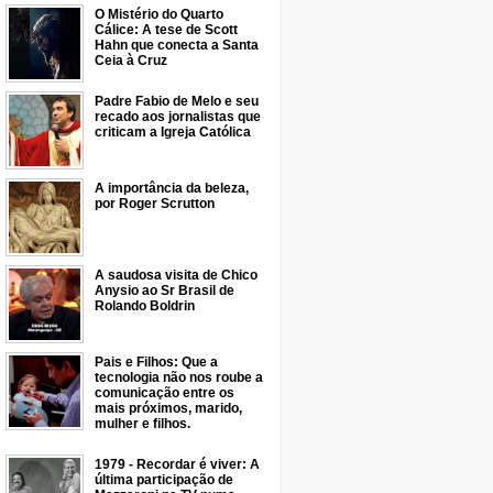
O Mistério do Quarto
Cálice: A tese de Scott
Hahn que conecta a Santa
Ceia à Cruz
Padre Fabio de Melo e seu
recado aos jornalistas que
criticam a Igreja Católica
A importância da beleza,
por Roger Scrutton
A saudosa visita de Chico
Anysio ao Sr Brasil de
Rolando Boldrin
Pais e Filhos: Que a
tecnologia não nos roube a
comunicação entre os
mais próximos, marido,
mulher e filhos.
1979 - Recordar é viver: A
última participação de