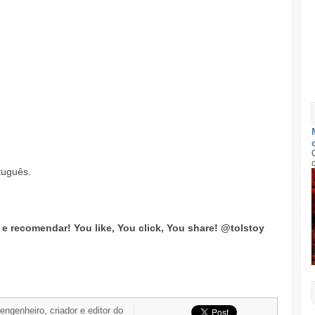
tuguês.
ar e recomendar!
You like, You click, You share!
@tolstoy
 engenheiro, criador e editor do