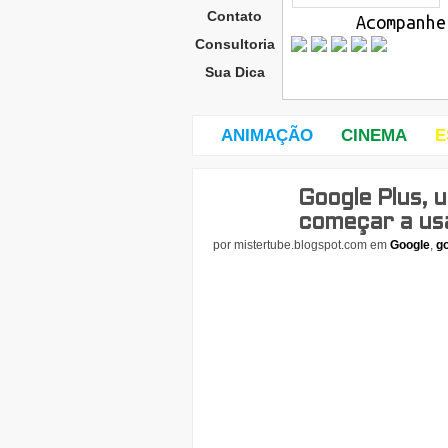
Contato
Acompanhe
Consultoria
Sua Dica
ANIMAÇÃO
CINEMA
E
Google Plus, 
seg
und
começar a usá
a-
por
mistertube.blogspot.com
em
Google
,
go
feira
,
25
de