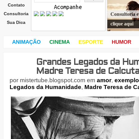
Contato
Acompanhe
Consultoria
Consultoria 
Sua Dica
clique aqui
ANIMAÇÃO
CINEMA
ESPORTE
HUMOR
Grandes Legados da Hum
sext
a-
Madre Teresa de Calcut
feira
,
por
mistertube.blogspot.com
em
amor
,
exemplo
1
Legados da Humanidade
,
Madre Teresa de C
de