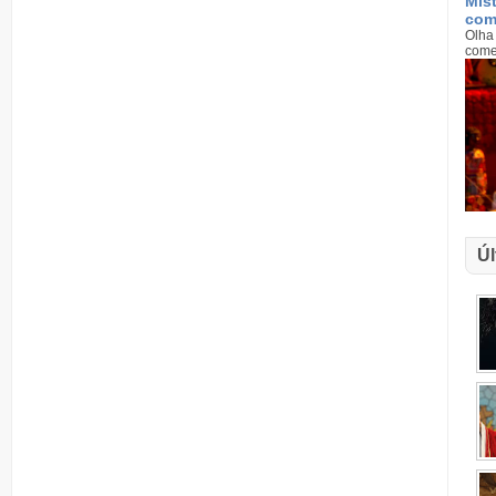
Mis
com
Olha 
come
Úl