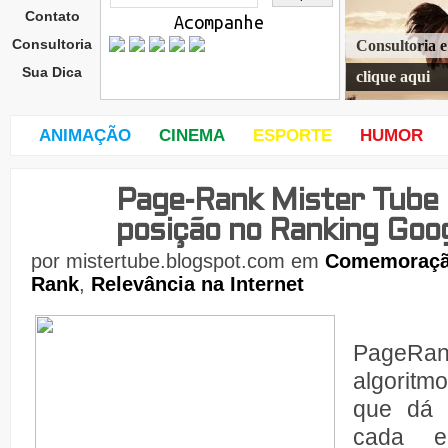
Contato
Acompanhe
Consultoria
Consultoria 
Sua Dica
clique aqui
ANIMAÇÃO
CINEMA
ESPORTE
HUMOR
Page-Rank Mister Tube 
quar
ta-
posição no Ranking Goog
feira
,
por
mistertube.blogspot.com
em
Comemoraç
27
Rank
,
Relevância na Internet
de
PageRank
algoritm
que dá 
cada e