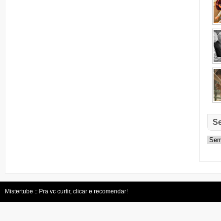
S
Mistertube :: Pra vc curtir, clicar e recomendar!