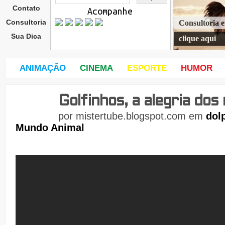
Contato
Acompanhe
Consultoria
Consultoria 
Sua Dica
clique aqui
ANIMAÇÃO
CINEMA
ESPORTE
HUMOR
Golfinhos, a alegria dos
quar
ta-
por
mistertube.blogspot.com
em
dol
feira
Mundo Animal
,
31
de