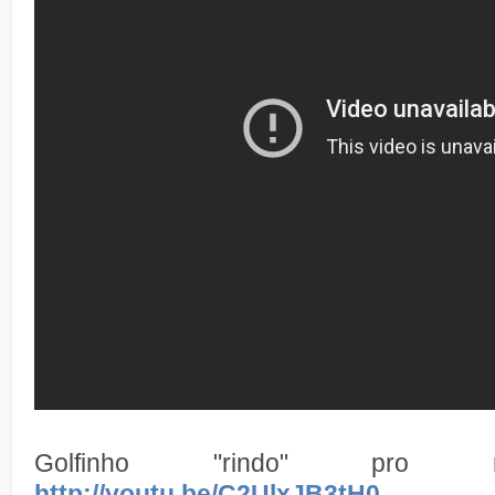
Golfinho "rindo" pro m
http://youtu.be/C2UlxJB3tH0