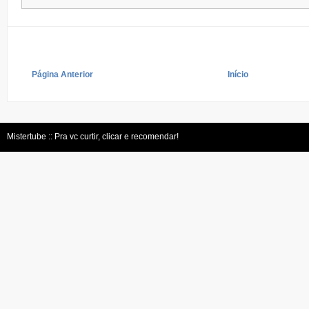
Página Anterior
Início
Mistertube :: Pra vc curtir, clicar e recomendar!