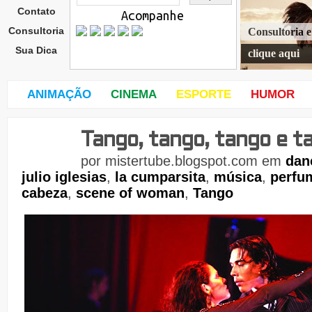
Contato
Acompanhe
Consultoria
Consultoria 
Sua Dica
clique aqui
ANIMAÇÃO
CINEMA
ESPORTE
HUMOR
Tango, tango, tango e t
dom
ingo
por
mistertube.blogspot.com
em
dan
,
julio iglesias
,
la cumparsita
,
música
,
perfu
23
de
cabeza
,
scene of woman
,
Tango