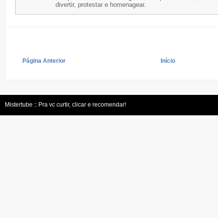
divertir, protestar e homenagear.
Página Anterior
Início
Mistertube :: Pra vc curtir, clicar e recomendar!