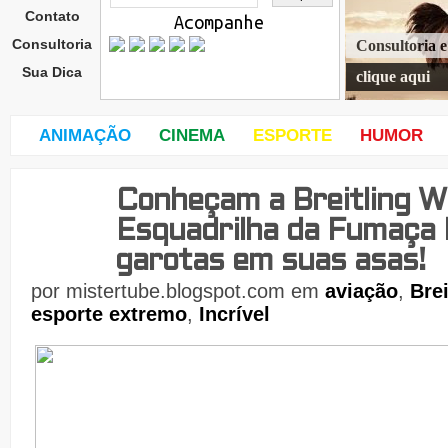
Contato
Acompanhe
Consultoria
Consultoria 
Sua Dica
clique aqui
ANIMAÇÃO
CINEMA
ESPORTE
HUMOR
Conheçam a Breitling W
dom
ingo
Esquadrilha da Fumaça 
,
27
garotas em suas asas!
de
por
mistertube.blogspot.com
em
aviação
,
Bre
esporte extremo
,
Incrível