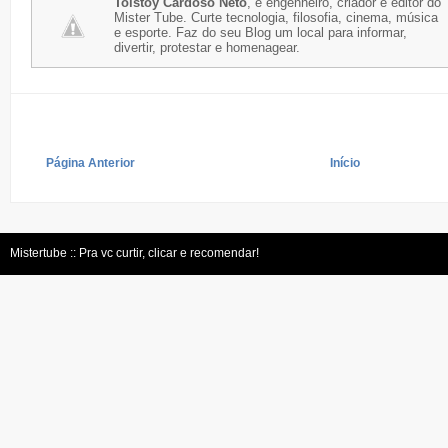
Tolstoy Cardoso Neto
, é engenheiro, criador e editor do
Mister Tube. Curte tecnologia, filosofia, cinema, música
e esporte. Faz do seu Blog um local para informar,
divertir, protestar e homenagear.
Página Anterior
Início
Mistertube :: Pra vc curtir, clicar e recomendar!