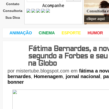
Contato
Acompanhe
Consultoria
Consultoria 
Sua Dica
clique aqui
ANIMAÇÃO
CINEMA
ESPORTE
HUMOR
Fátima Bernardes, a no
seg
und
segundo a Forbes e seu
a-
feira
na Globo
,
por
mistertube.blogspot.com
em
fátima a nov
5
de
bernardes
,
Homenagem
,
jornal nacional
,
pa
bonner