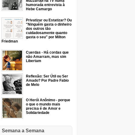
Mazzaropi na TV numa
humorada entrevista à
Hebe Camargo
Privatizar ou Estatizar? Ou
"Ninguém gasta o dinheiro
dos outros tão
cuidadosamente quanto
gasta o seu" por Milton
Friedman
Cuerdas - Há cordas que
não Amarram, mas sim
Libertam
Reflexão: Ser Útil ou Ser
Amado? Por Padre Fabio
de Melo
O Herói Anônimo - porque
o que o mundo mais
precisa é de Amor e
Solidariedade
Semana a Semana