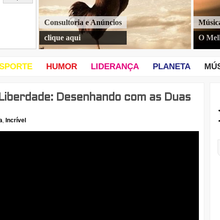
Consultoria e Anúncios
Músic
clique aqui
O Mel
SPORTE
HUMOR
LIDERANÇA
PLANETA
MÚ
Liberdade: Desenhando com as Duas
a
,
Incrível