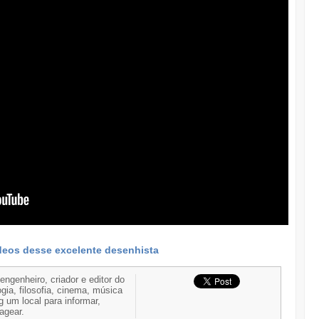
deos desse excelente desenhista
 engenheiro, criador e editor do
gia, filosofia, cinema, música
g um local para informar,
nagear.