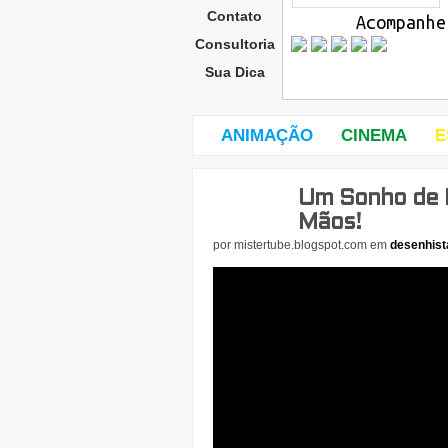
Contato
Acompanhe
Consultoria
Sua Dica
ANIMAÇÃO
CINEMA
E
Um Sonho de 
terç
a-
Mãos!
feira
por
mistertube.blogspot.com
em
desenhist
,
13
de