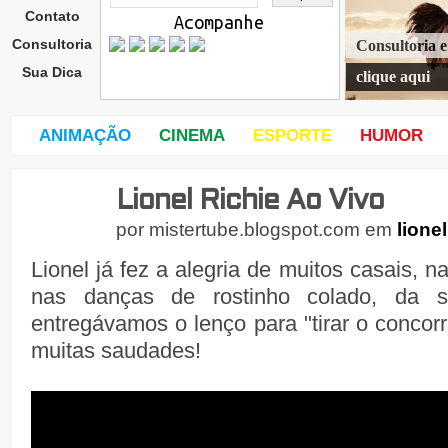
Contato
Acompanhe
Consultoria
Consultoria 
Sua Dica
clique aqui
ANIMAÇÃO
CINEMA
ESPORTE
HUMOR
Lionel Richie Ao Vivo
quar
ta-
por
mistertube.blogspot.com
em
lionel
feira
,
Lionel já fez a alegria de muitos casais, n
25
de
nas danças de rostinho colado, da 
entregávamos o lenço para "tirar o concor
muitas saudades!