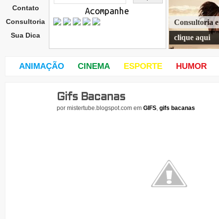
Contato
Acompanhe
Consultoria
Consultoria 
Sua Dica
clique aqui
ANIMAÇÃO
CINEMA
ESPORTE
HUMOR
Gifs Bacanas
dom
ingo
por
mistertube.blogspot.com
em
GIFS
,
gifs bacanas
,
19
de