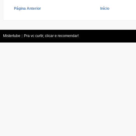
Página Anterior
Início
Mistertube :: Pra vc curtir, clicar e recomendar!