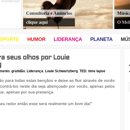
Consultoria e Anúncios
Músic
clique aqui
O Mel
SPORTE
HUMOR
LIDERANÇA
PLANETA
MÚ
ra seus olhos por Louie
g
mento
,
gratidão
,
Liderança
,
Louie Schwartzberg
,
TED
,
time lapse
o para todas estas bençãos e deixe-as fluir através de vocês
ontrá-los neste dia seja abençoado por vocês, apenas pelos
que, apenas por sua presença.
 seu redor então esse será realmente um bom dia!"