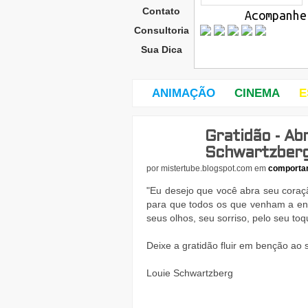
Contato
Acompanhe
Consultoria
Sua Dica
ANIMAÇÃO
CINEMA
E
Gratidão - Ab
dom
ingo
Schwartzber
,
por
mistertube.blogspot.com
em
comporta
5
de
"Eu desejo que você abra seu coraçã
para que todos os que venham a enc
seus olhos, seu sorriso, pelo seu to
Deixe a gratidão fluir em benção ao
Louie Schwartzberg