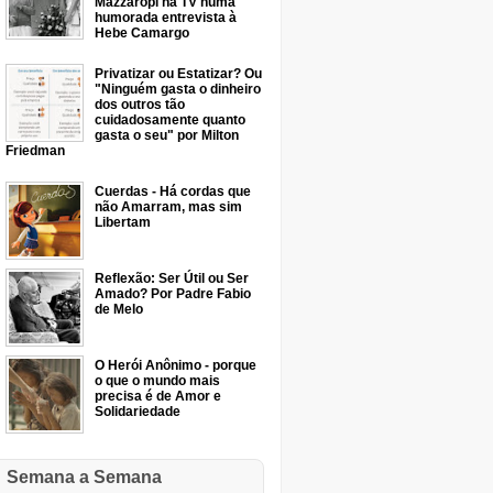
Mazzaropi na TV numa
humorada entrevista à
Hebe Camargo
Privatizar ou Estatizar? Ou
"Ninguém gasta o dinheiro
dos outros tão
cuidadosamente quanto
gasta o seu" por Milton
Friedman
Cuerdas - Há cordas que
não Amarram, mas sim
Libertam
Reflexão: Ser Útil ou Ser
Amado? Por Padre Fabio
de Melo
O Herói Anônimo - porque
o que o mundo mais
precisa é de Amor e
Solidariedade
Semana a Semana