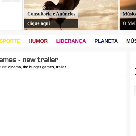
Consultoria e Anúncios
Músic
clique aqui
O Mel
SPORTE
HUMOR
LIDERANÇA
PLANETA
MÚ
mes - new trailer
m
em
cinema
,
the hunger games
,
trailer