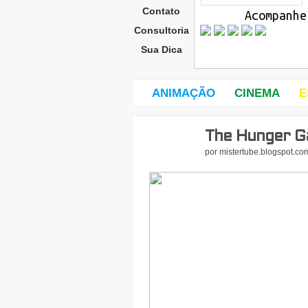
Contato
Acompanhe
Consultoria
Sua Dica
ANIMAÇÃO
CINEMA
E
The Hunger Ga
sába
do,
por
mistertube.blogspot.co
31
de