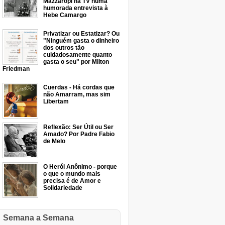
Mazzaropi na TV numa
humorada entrevista à
Hebe Camargo
Privatizar ou Estatizar? Ou
"Ninguém gasta o dinheiro
dos outros tão
cuidadosamente quanto
gasta o seu" por Milton
Friedman
Cuerdas - Há cordas que
não Amarram, mas sim
Libertam
Reflexão: Ser Útil ou Ser
Amado? Por Padre Fabio
de Melo
O Herói Anônimo - porque
o que o mundo mais
precisa é de Amor e
Solidariedade
Semana a Semana