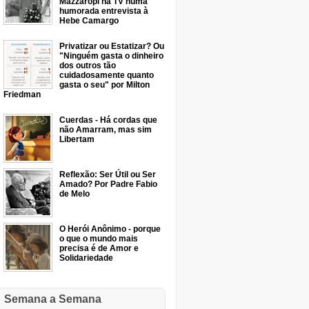
Mazzaropi na TV numa
humorada entrevista à
Hebe Camargo
Privatizar ou Estatizar? Ou
"Ninguém gasta o dinheiro
dos outros tão
cuidadosamente quanto
gasta o seu" por Milton
Friedman
Cuerdas - Há cordas que
não Amarram, mas sim
Libertam
Reflexão: Ser Útil ou Ser
Amado? Por Padre Fabio
de Melo
O Herói Anônimo - porque
o que o mundo mais
precisa é de Amor e
Solidariedade
Semana a Semana