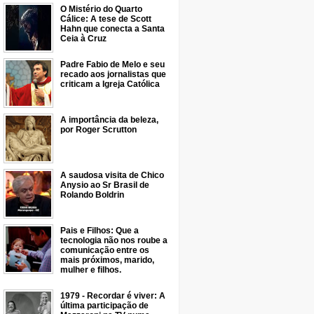
O Mistério do Quarto
Cálice: A tese de Scott
Hahn que conecta a Santa
Ceia à Cruz
Padre Fabio de Melo e seu
recado aos jornalistas que
criticam a Igreja Católica
A importância da beleza,
por Roger Scrutton
A saudosa visita de Chico
Anysio ao Sr Brasil de
Rolando Boldrin
Pais e Filhos: Que a
tecnologia não nos roube a
comunicação entre os
mais próximos, marido,
mulher e filhos.
1979 - Recordar é viver: A
última participação de