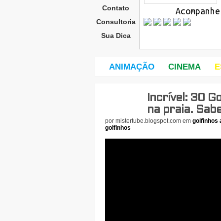
Contato
Acompanhe
Consultoria
Sua Dica
ANIMAÇÃO
CINEMA
E
Incrível: 30 G
sext
a-
na praia. Sabe
feira
por
mistertube.blogspot.com
em
golfinhos 
,
golfinhos
9
de