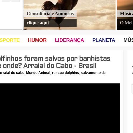
Consultoria e Anúncios
Músic
clique aqui
O Mel
SPORTE
HUMOR
LIDERANÇA
PLANETA
MÚ
olfinhos foram salvos por banhistas
 onde? Arraial do Cabo - Brasil
arraial do cabo
,
Mundo Animal
,
rescue dolphins
,
salvamento de