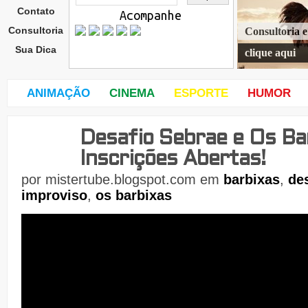
Contato
Acompanhe
Consultoria
Consultoria 
Sua Dica
clique aqui
ANIMAÇÃO
CINEMA
ESPORTE
HUMOR
Desafio Sebrae e Os Bar
quin
ta-
Inscrições Abertas!
feira
,
por
mistertube.blogspot.com
em
barbixas
,
de
19
improviso
,
os barbixas
de