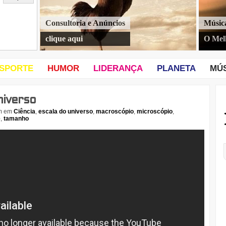
Consultoria e Anúncios
Músic
clique aqui
O Mel
SPORTE
HUMOR
LIDERANÇA
PLANETA
MÚ
niverso
m
em
Ciência
,
escala do universo
,
macroscópio
,
microscópio
,
e
,
tamanho