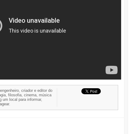
 engenheiro, criador e editor do
gia, filosofia, cinema, música
g um local para informar,
nagear.