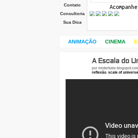
Contato
Acompanhe
Consultoria
Sua Dica
ANIMAÇÃO
CINEMA
E
A Escala do U
dom
ingo
por
mistertube.blogspot.co
,
reflexão
,
scale of univers
29
de