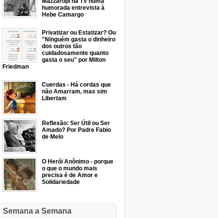
Mazzaropi na TV numa
humorada entrevista à
Hebe Camargo
Privatizar ou Estatizar? Ou
"Ninguém gasta o dinheiro
dos outros tão
cuidadosamente quanto
gasta o seu" por Milton
Friedman
Cuerdas - Há cordas que
não Amarram, mas sim
Libertam
Reflexão: Ser Útil ou Ser
Amado? Por Padre Fabio
de Melo
O Herói Anônimo - porque
o que o mundo mais
precisa é de Amor e
Solidariedade
Semana a Semana