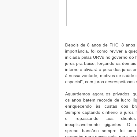
Depois de 8 anos de FHC, 8 anos 
importância, foi como reviver a qu
iniciada pelas URVs no governo do I
juros pra baixo, forçando os demai
interno e aliviará o peso dos juros
à nossa vontade, motivos de saúde 
especial", com juros desrespeitosos 
Aguardemos agora os privados, q
os anos batem recorde de lucro líq
enriquecendo às custas dos bras
Sempre captando dinheiro a juros 
e repassando aos clientes
inexplicavelmente gigantes. O 
spread bancário sempre foi uma
vergonha para nosso país, para os 