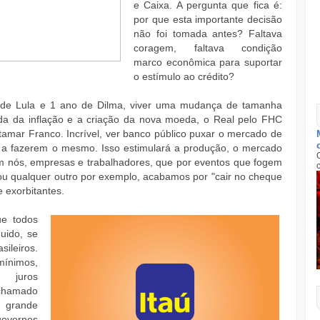
e Caixa. A pergunta que fica é:
por que esta importante decisão
não foi tomada antes? Faltava
coragem, faltava condição
marco econômica para suportar
o estímulo ao crédito?
de Lula e 1 ano de Dilma, viver uma mudança de tamanha
eda da inflação e a criação da nova moeda, o Real pelo FHC
tamar Franco. Incrível, ver banco público puxar o mercado de
s a fazerem o mesmo. Isso estimulará a produção, o mercado
 em nós, empresas e trabalhadores, que por eventos que fogem
ou qualquer outro por exemplo, acabamos por "cair no cheque
e exorbitantes.
ue todos
uido, se
ileiros.
mínimos,
 juros
chamado
 grande
governos