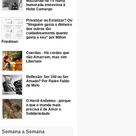
Mazzaropi na TV numa
humorada entrevista à
Hebe Camargo
Privatizar ou Estatizar? Ou
"Ninguém gasta o dinheiro
dos outros tão
cuidadosamente quanto
gasta o seu" por Milton
Friedman
Cuerdas - Há cordas que
não Amarram, mas sim
Libertam
Reflexão: Ser Útil ou Ser
Amado? Por Padre Fabio
de Melo
O Herói Anônimo - porque
o que o mundo mais
precisa é de Amor e
Solidariedade
Semana a Semana