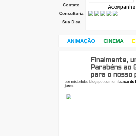
Contato
Acompanhe
Consultoria
Sua Dica
ANIMAÇÃO
CINEMA
E
Finalmente, u
terç
a-
Parabéns ao G
feira
para o nosso p
,
por
mistertube.blogspot.com
em
banco do b
10
de
juros