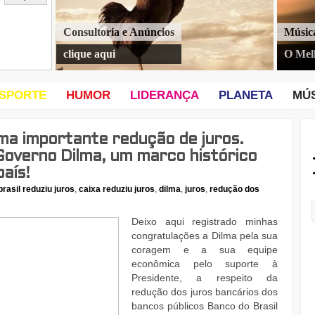
Consultoria e Anúncios
Músic
clique aqui
O Mel
SPORTE
HUMOR
LIDERANÇA
PLANETA
MÚ
ma importante redução de juros.
overno Dilma, um marco histórico
aís!
rasil reduziu juros
,
caixa reduziu juros
,
dilma
,
juros
,
redução dos
Deixo aqui registrado minhas
congratulações a Dilma pela sua
coragem e a sua equipe
econômica pelo suporte à
Presidente, a respeito da
redução dos juros bancários dos
bancos públicos Banco do Brasil