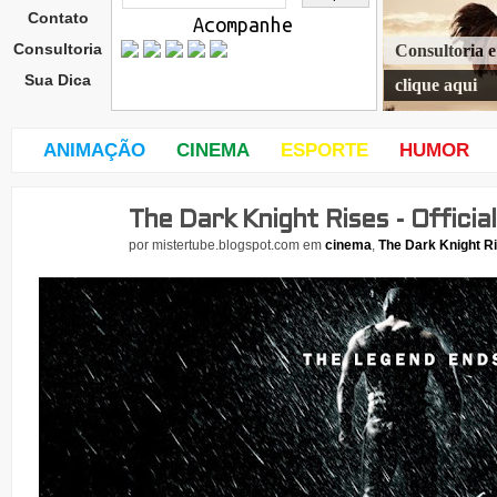
Contato
Acompanhe
Consultoria
Consultoria 
Sua Dica
clique aqui
ANIMAÇÃO
CINEMA
ESPORTE
HUMOR
The Dark Knight Rises - Official
terç
a-
por
mistertube.blogspot.com
em
cinema
,
The Dark Knight R
feira
,
1
de