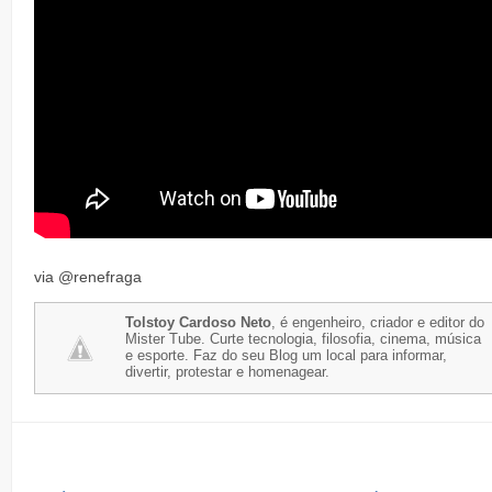
via @renefraga
Tolstoy Cardoso Neto
, é engenheiro, criador e editor do
Mister Tube. Curte tecnologia, filosofia, cinema, música
e esporte. Faz do seu Blog um local para informar,
divertir, protestar e homenagear.