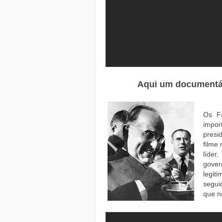
Aqui um documentári
Os F
impo
presi
filme
líder
gover
legit
segui
que n