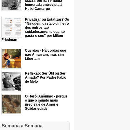
Mazzaropi na TV numa
humorada entrevista à
Hebe Camargo
Privatizar ou Estatizar? Ou
"Ninguém gasta o dinheiro
dos outros tão
cuidadosamente quanto
gasta o seu" por Milton
Friedman
Cuerdas - Há cordas que
não Amarram, mas sim
Libertam
Reflexão: Ser Útil ou Ser
Amado? Por Padre Fabio
de Melo
O Herói Anônimo - porque
o que o mundo mais
precisa é de Amor e
Solidariedade
Semana a Semana