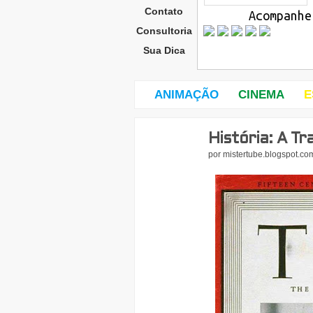
Contato
Acompanhe
Consultoria
Sua Dica
ANIMAÇÃO
CINEMA
E
História: A Tr
quin
ta-
por
mistertube.blogspot.co
feira
,
3
de