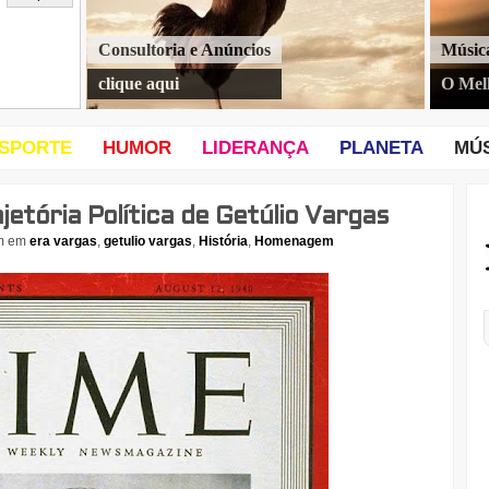
Consultoria e Anúncios
Músic
clique aqui
O Mel
SPORTE
HUMOR
LIDERANÇA
PLANETA
MÚ
ajetória Política de Getúlio Vargas
m
em
era vargas
,
getulio vargas
,
História
,
Homenagem