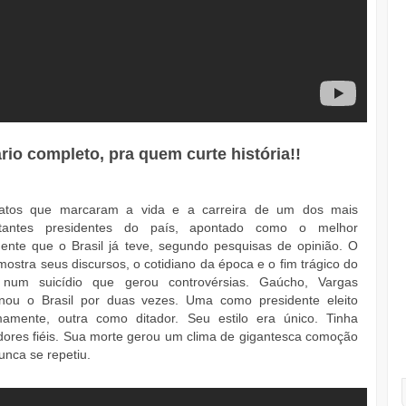
o completo, pra quem curte história!!
atos que marcaram a vida e a carreira de um dos mais
rtantes presidentes do país, apontado como o melhor
dente que o Brasil já teve, segundo pesquisas de opinião. O
 mostra seus discursos, o cotidiano da época e o fim trágico do
, num suicídio que gerou controvérsias. Gaúcho, Vargas
nou o Brasil por duas vezes. Uma como presidente eleito
imamente, outra como ditador. Seu estilo era único. Tinha
dores fiéis. Sua morte gerou um clima de gigantesca comoção
unca se repetiu.