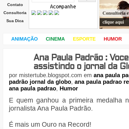
Contato
Acompanhe
Consultoria
Consultoria 
Sua Dica
clique aqui
ANIMAÇÃO
CINEMA
ESPORTE
HUMOR
Ana Paula Padrão : Voce
sext
a-
assistindo o jornal da G
feira
,
por
mistertube.blogspot.com
em
ana paula pa
27
padrão jornal da globo
,
ana paula padrao r
de
ana paula padrao
,
Humor
E quem ganhou a primeira medalha na
jornalista Ana Paula Padrão.
É mais um Ouro na Record!