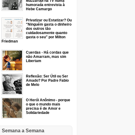
Mazzaropi na TV numa
humorada entrevista à
Hebe Camargo
Privatizar ou Estatizar? Ou
"Ninguém gasta o dinheiro
dos outros tão
cuidadosamente quanto
gasta o seu" por Milton
Friedman
Cuerdas - Há cordas que
não Amarram, mas sim
Libertam
Reflexão: Ser Útil ou Ser
Amado? Por Padre Fabio
de Melo
O Herói Anônimo - porque
o que o mundo mais
precisa é de Amor e
Solidariedade
Semana a Semana