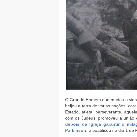
O Grande Homem que mudou a vida d
beijou a terra de várias nações, cora
Estado, atleta, perseverante, aquel
com os Judeus, promoveu a união das
depois da Igreja garantir o mila
Parkinson
, o beatificou no dia 1 de