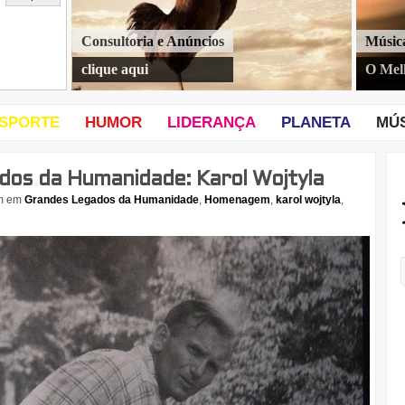
Consultoria e Anúncios
Músic
clique aqui
O Mel
SPORTE
HUMOR
LIDERANÇA
PLANETA
MÚ
dos da Humanidade: Karol Wojtyla
m
em
Grandes Legados da Humanidade
,
Homenagem
,
karol wojtyla
,