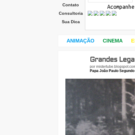
Contato
Acompanhe
Consultoria
Sua Dica
ANIMAÇÃO
CINEMA
E
Grandes Lega
terç
a-
por
mistertube.blogspot.co
feira
Papa João Paulo Segundo
,
31
de