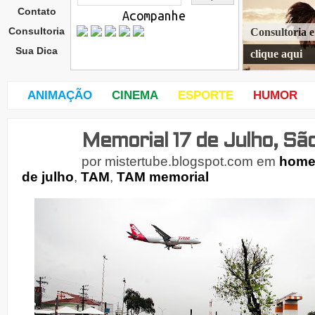
Contato
Acompanhe
Consultoria
Consultoria 
Sua Dica
clique aqui
ANIMAÇÃO
CINEMA
ESPORTE
HUMOR
Memorial 17 de Julho, Sã
terç
a-
por
mistertube.blogspot.com
em
hom
feira
de julho
,
TAM
,
TAM memorial
,
17
de