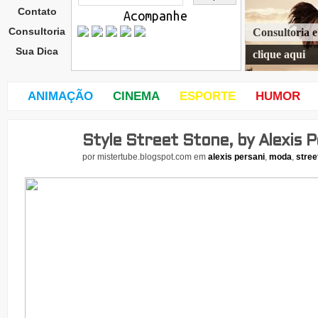
Contato
Acompanhe
Consultoria
Consultoria 
Sua Dica
clique aqui
ANIMAÇÃO
CINEMA
ESPORTE
HUMOR
Style Street Stone, by Alexis P
seg
und
por
mistertube.blogspot.com
em
alexis persani
,
moda
,
stree
a-
feira
,
30
de