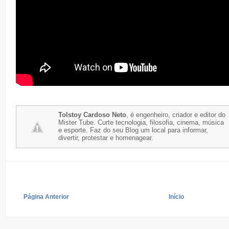
Tolstoy Cardoso Neto
, é engenheiro, criador e editor do
Mister Tube. Curte tecnologia, filosofia, cinema, música
e esporte. Faz do seu Blog um local para informar,
divertir, protestar e homenagear.
Página Anterior
Início