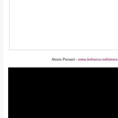
Alexis Persani -
www.behance.net/alexis