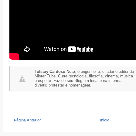
Tolstoy Cardoso Neto
, é engenheiro, criador e editor do
Mister Tube. Curte tecnologia, filosofia, cinema, música
e esporte. Faz do seu Blog um local para informar,
divertir, protestar e homenagear.
Página Anterior
Início