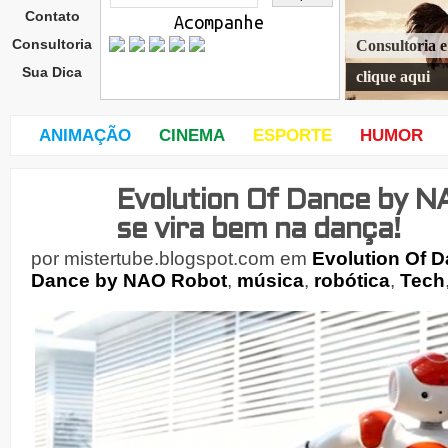
Contato
Acompanhe
Consultoria
Consultoria 
Sua Dica
clique aqui
ANIMAÇÃO
CINEMA
ESPORTE
HUMOR
Evolution Of Dance by N
quin
ta-
se vira bem na dança!
feira
,
por
mistertube.blogspot.com
em
Evolution Of 
2
Dance by NAO Robot
,
música
,
robótica
,
Tech
de