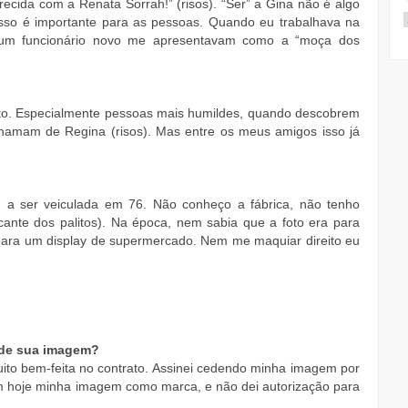
arecida com a Renata Sorrah!” (risos). “Ser” a Gina não é algo
isso é importante para as pessoas. Quando eu trabalhava na
 um funcionário novo me apresentavam como a “moça dos
to. Especialmente pessoas mais humildes, quando descobrem
hamam de Regina (risos). Mas entre os meus amigos isso já
 a ser veiculada em 76. Não conheço a fábrica, não tenho
ante dos palitos). Na época, nem sabia que a foto era para
 para um display de supermercado. Nem me maquiar direito eu
o de sua imagem?
ito bem-feita no contrato. Assinei cedendo minha imagem por
m hoje minha imagem como marca, e não dei autorização para