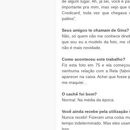
de algum lugar. Ah, já sei, você é p
importante pra mim, mas vejo que 
Credicard, toda vez que chegava
palitos”.
Seus amigos te chamam de Gina?
Não, só quem não me conhece direi
que sou eu a modelo da foto, me c
não é mais novidade.
Como aconteceu este trabalho?
Fiz esta foto em 75 e ela começou
nenhuma relação com a Rela (fabric
aparecer na caixa. Achei que fosse
me maquiei…
O cachê foi bom?
Normal. Na média da época.
Você ainda recebe pela utilizaçã
Nunca recebi! Fizeram uma coisa mu
tempo indeterminado. Mas eles usa
isso.