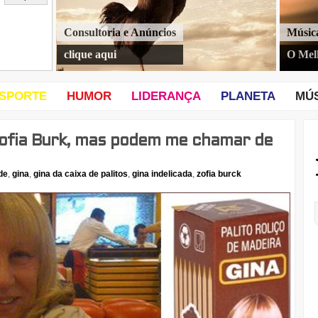
Consultoria e Anúncios
Músic
clique aqui
O Mel
SPORTE
HUMOR
LIDERANÇA
PLANETA
MÚ
ofia Burk, mas podem me chamar de
de
,
gina
,
gina da caixa de palitos
,
gina indelicada
,
zofia burck