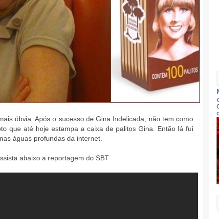
mais óbvia. Após o sucesso de Gina Indelicada, não tem como
to que até hoje estampa a caixa de palitos Gina. Então lá fui
 nas águas profundas da internet.
assista abaixo a reportagem do SBT