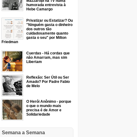
Mazzaropi na TV numa
humorada entrevista à
Hebe Camargo
Privatizar ou Estatizar? Ou
"Ninguém gasta o dinheiro
dos outros tão
cuidadosamente quanto
gasta o seu" por Milton
Friedman
Cuerdas - Há cordas que
não Amarram, mas sim
Libertam
Reflexão: Ser Útil ou Ser
Amado? Por Padre Fabio
de Melo
O Herói Anônimo - porque
o que o mundo mais
precisa é de Amor e
Solidariedade
Semana a Semana