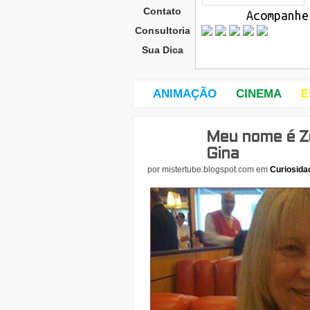
Contato
Acompanhe
Consultoria
Sua Dica
ANIMAÇÃO
CINEMA
E
Meu nome é Z
quar
ta-
Gina
feira
por
mistertube.blogspot.com
em
Curiosida
,
29
de