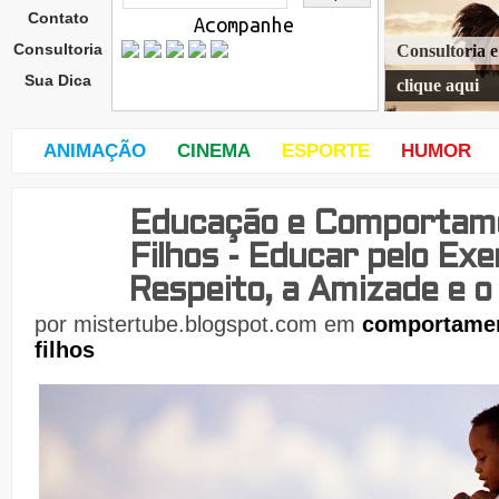
Contato
Acompanhe
Consultoria
Consultoria 
Sua Dica
clique aqui
ANIMAÇÃO
CINEMA
ESPORTE
HUMOR
Educação e Comportame
sext
a-
Filhos - Educar pelo Exe
feira
,
Respeito, a Amizade e 
21
de
por
mistertube.blogspot.com
em
comportame
filhos