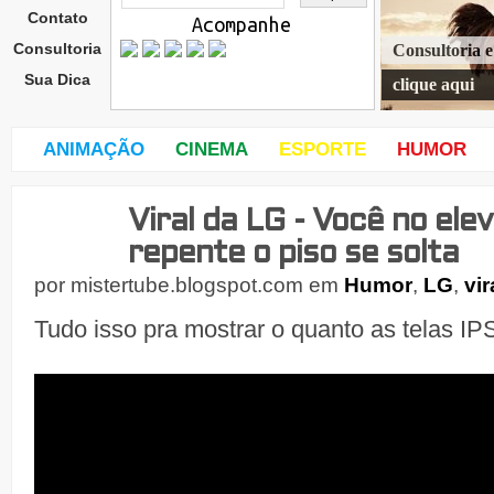
Contato
Acompanhe
Consultoria
Consultoria 
Sua Dica
clique aqui
ANIMAÇÃO
CINEMA
ESPORTE
HUMOR
Viral da LG - Você no ele
quin
ta-
repente o piso se solta
feira
,
por
mistertube.blogspot.com
em
Humor
,
LG
,
vir
25
de
Tudo isso pra mostrar o quanto as telas IP