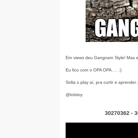
Em views deu Gangnam Style! Mas e
Eu fico com o OPA OPA..... ;)
Solta o play aí, pra curtir e aprender
@tolstoy
30270362 - 3