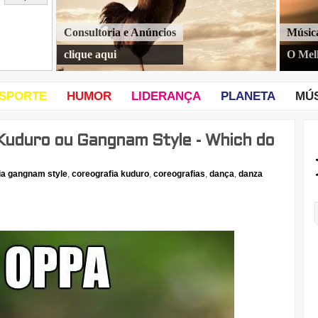
Consultoria e Anúncios
Músic
clique aqui
O Mel
SPORTE
HUMOR
LIDERANÇA
PLANETA
MÚ
Kuduro ou Gangnam Style - Which do
ia gangnam style
,
coreografia kuduro
,
coreografias
,
dança
,
danza