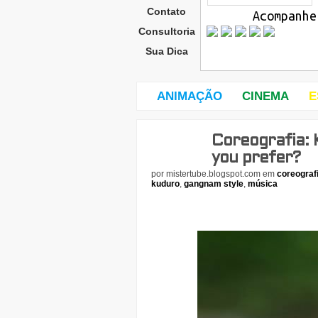
Contato
Acompanhe
Consultoria
Sua Dica
ANIMAÇÃO
CINEMA
E
Coreografia: 
sába
do,
you prefer?
10
por
mistertube.blogspot.com
em
coreograf
de
kuduro
,
gangnam style
,
música