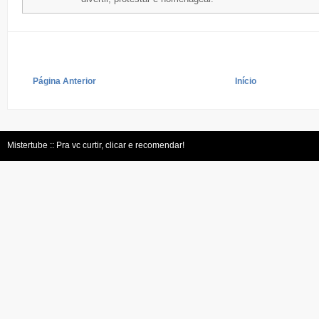
Página Anterior
Início
Mistertube :: Pra vc curtir, clicar e recomendar!