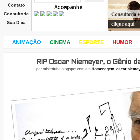
Contato
Acompanhe
Consultoria
Consultoria 
Sua Dica
clique aqui
ANIMAÇÃO
CINEMA
ESPORTE
HUMOR
RIP Oscar Niemeyer, o Gênio d
quar
ta-
por
mistertube.blogspot.com
em
Homenagem
,
oscar nieme
feira
,
5
de